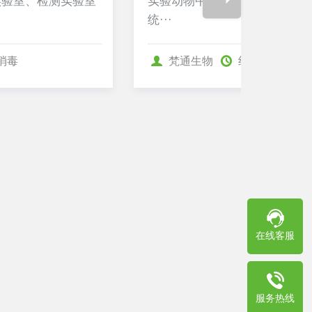
实验动物中心环境灭菌服务，覆盖屏障系
与生产
统···
···
梵通生物
终末消毒
梵通
在线客服
服务热线