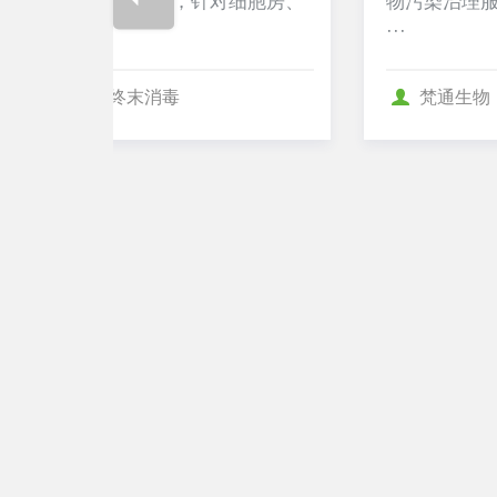
细胞房、
物污染治理服务，适用于药厂、食品厂及
···
梵通生物
终末消毒